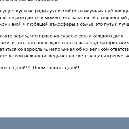
существуем не ради сухих отчётов и научных публикац
алыше рождается в момент его зачатия. Это священный д
моничной и любящей атмосферы в семье, это путь к лу
свято верим, что право на счастье есть у каждого дитя 
зами, и того, кто лишь ждёт своего часа под матерински
атиться ко взрослым, напоминая об их великой ответств
ительской нежности, ведь нет на свете защиты крепче, 
егите детей! С Днём защиты детей!