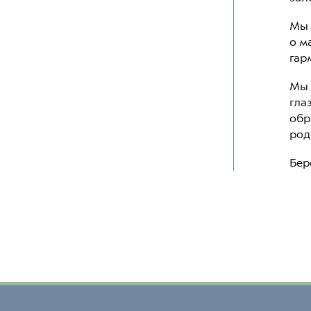
Мы 
о м
гар
Мы 
гла
обр
род
Бер