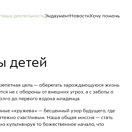
Наша деятельность
Эндаумент
Новости
Хочу помочь
ы детей
трепетная цель — оберегать зарождающуюся жизнь
тся не с обороны от внешних угроз, а с заботы о
олго до первого вздоха младенца.
нные «кружева» — бесценный узор будущего, где
ятежно счастливым. Наша общая миссия — стать
о культивируя то божественное начало, что