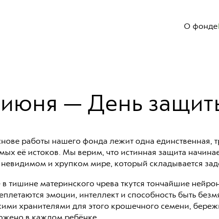
О фонде
Документы и отчеты
Часто задаваемые вопросы
 июня — День защит
снове работы нашего фонда лежит одна единственная, 
амых её истоков. Мы верим, что истинная защита начинае
 невидимом и хрупком мире, который складывается зад
 в тишине материнского чрева ткутся тончайшие нейро
еплетаются эмоции, интеллект и способность быть безм
кими хранителями для этого крошечного семени, бережн
ожено в каждом ребёнке.