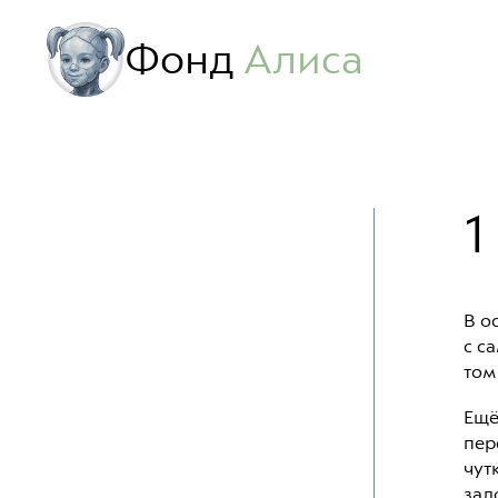
Фонд
Алиса
1
В о
с с
том
Ещё
пер
чут
зал