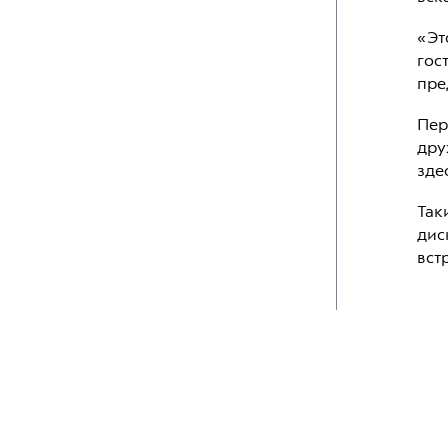
«Эт
гос
пре
Пер
дру
зде
Так
дис
вст