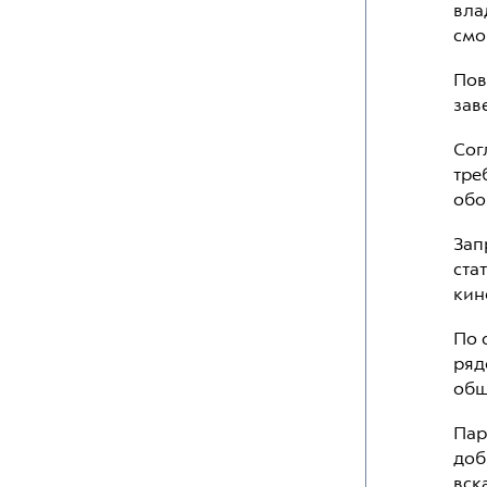
вла
смо
Пов
зав
Сог
тре
обо
Зап
ста
кин
По 
ряд
общ
Пар
доб
вск