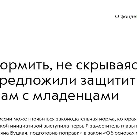
О фонде
Документы и отчеты
Часто задаваемые вопросы
ормить, не скрываяс
редложили защитит
ам с младенцами
оссии может появиться законодательная норма, котора
акой инициативой выступила первый заместитель главы 
ьяна Буцкая, подготовив поправки в закон «Об основах 