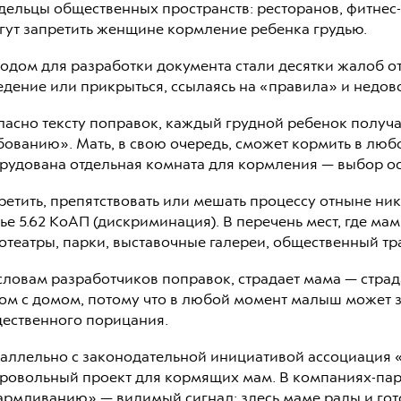
дельцы общественных пространств: ресторанов, фитнес-
гут запретить женщине кормление ребенка грудью.
одом для разработки документа стали десятки жалоб о
едение или прикрыться, ссылаясь на «правила» и недов
ласно тексту поправок, каждый грудной ребенок получ
бованию». Мать, в свою очередь, сможет кормить в люб
рудована отдельная комната для кормления — выбор ос
ретить, препятствовать или мешать процессу отныне ни
тье 5.62 КоАП (дискриминация). В перечень мест, где ма
отеатры, парки, выставочные галереи, общественный т
словам разработчиков поправок, страдает мама — стра
ом с домом, потому что в любой момент малыш может за
ественного порицания.
аллельно с законодательной инициативой ассоциация 
ровольный проект для кормящих мам. В компаниях-пар
армливанию» — видимый сигнал: здесь маме рады и гот