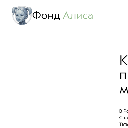
Фонд
Алиса
К
п
м
В Р
С т
Тат