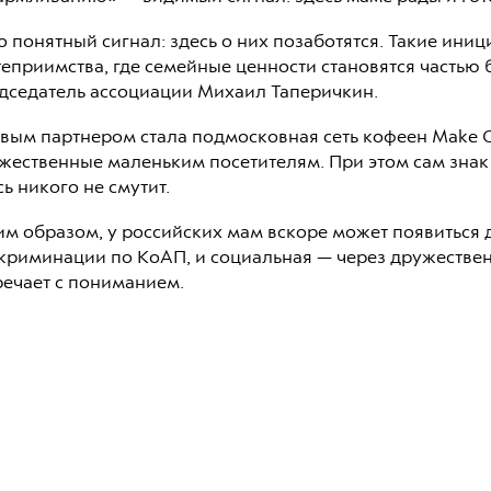
о понятный сигнал: здесь о них позаботятся. Такие ин
теприимства, где семейные ценности становятся частью
дседатель ассоциации Михаил Таперичкин.
вым партнером стала подмосковная сеть кофеен Make Co
жественные маленьким посетителям. При этом сам знак 
сь никого не смутит.
им образом, у российских мам вскоре может появиться 
криминации по КоАП, и социальная — через дружественн
речает с пониманием.